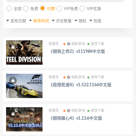
全部
免费
付费
VIP免费
VIP优惠
发布日期
修改时间
评论数量
随机
热度
管理员
❼ 电影游戏
游戏下载
《钢铁之师2》v111984中文版
管理员
❼ 电影游戏
游戏下载
《极限竞速8》v1.522.1166中文版
管理员
❼ 电影游戏
游戏下载
《钢铁雄心4》v1.13.6中文版