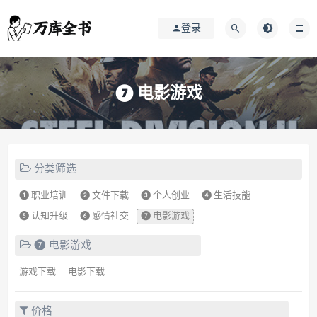
登录
❼ 电影游戏
分类筛选
❶ 职业培训
❷ 文件下载
❸ 个人创业
❹ 生活技能
❺ 认知升级
❻ 感情社交
❼ 电影游戏
❼ 电影游戏
游戏下载
电影下载
价格