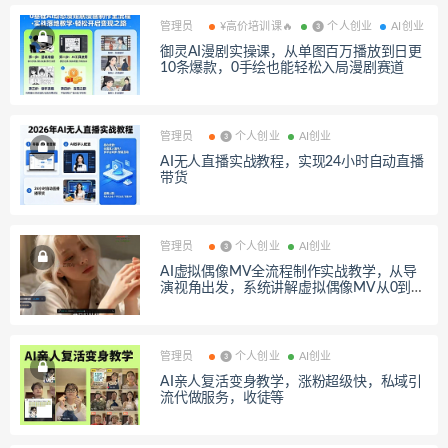
管理员
¥高价培训课🔥
❸ 个人创业
AI创业
御灵AI漫剧实操课，从单图百万播放到日更
10条爆款，0手绘也能轻松入局漫剧赛道
管理员
❸ 个人创业
AI创业
AI无人直播实战教程，实现24小时自动直播
带货
管理员
❸ 个人创业
AI创业
AI虚拟偶像MV全流程制作实战教学，从导
演视角出发，系统讲解虚拟偶像MV从0到1
的完整创作流程
管理员
❸ 个人创业
AI创业
AI亲人复活变身教学，涨粉超级快，私域引
流代做服务，收徒等