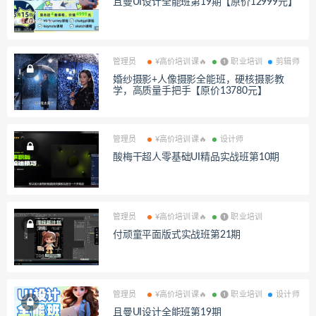
且曼UI设计全能班第19期【原价12999元】
管理员
¥高价培训课🔥
❶ 职业培训
剪辑师
婚纱摄影+人像摄影全能班，硬核摄影教
学，高质量手把手【原价13780元】
管理员
¥高价培训课🔥
设计师
酸梅干超人零基础UI精品实战班第10期
管理员
¥高价培训课🔥
❶ 职业培训
付顽童平面版式实战班第21期
管理员
¥高价培训课🔥
❶ 职业培训
设计师
且曼UI设计全能班第19期