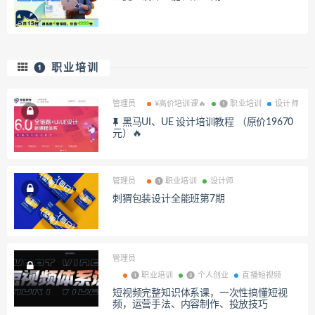
❶ 职业培训
管理员
¥高价培训课🔥
❶ 职业培训
设计师
黑马UI、UE 设计培训教程 （原价19670
元）🔥
管理员
❶ 职业培训
设计师
刺猬包装设计全能班第7期
管理员
❶ 职业培训
❸ 个人创业
直播短视频
短视频完整知识体系课，一次性搞懂短视
频，运营手法、内容制作、投放技巧