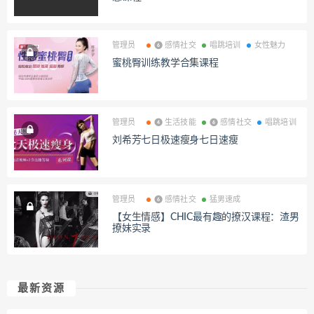
管理员
❻ 感情社交
唱跳培训
女性魅力
蜜桃臀训练教学合集课程
管理员
❹ 生活技能
❻ 感情社交
唱跳培训
刘希芳七日极速瘦身七日速瘦
管理员
❻ 感情社交
猛男速成
【女生情感】CHIC最有趣的撩汉课程：渣男
撩妹实录
最新资源