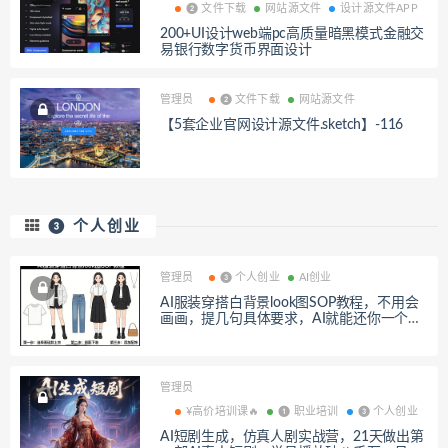
❷ 文件下载
网站源文件
设计源文件APP
200+UI设计web端pc高质量暗黑模式金融交
易银行数字货币界面设计
管理员
❷ 文件下载
网站源文件
【5套企业官网设计源文件.sketch】-116
❸ 个人创业
管理员
❸ 个人创业
AI创业
AI服装穿搭白背景look图SOP教程，不用会
画画，提几句具体要求，AI就能还你一个奇
迹
管理员
¥高价培训课🔥
❶ 职业培训
❸ 个人创业
AI短剧生成，仿真人剧实战营，21天做出第