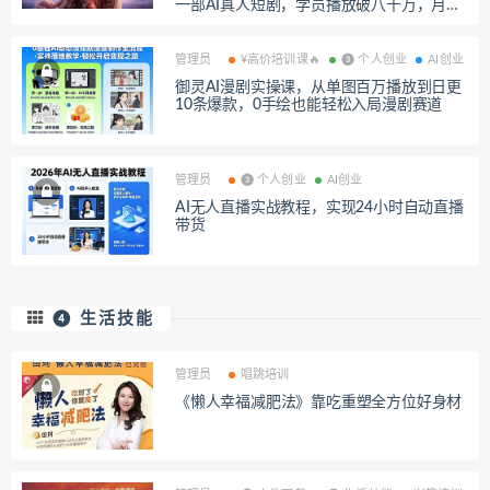
一部AI真人短剧，学员播放破八千万，月入
十万
管理员
¥高价培训课🔥
❸ 个人创业
AI创业
御灵AI漫剧实操课，从单图百万播放到日更
10条爆款，0手绘也能轻松入局漫剧赛道
管理员
❸ 个人创业
AI创业
AI无人直播实战教程，实现24小时自动直播
带货
❹ 生活技能
管理员
唱跳培训
《懒人幸福减肥法》靠吃重塑全方位好身材