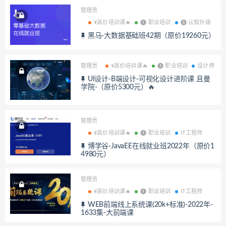
管理员
¥高价培训课🔥
❶ 职业培训
❺ 认知升级
黑马-大数据基础班42期（原价19260元）
管理员
¥高价培训课🔥
❶ 职业培训
设计师
UI设计-B端设计-可视化设计进阶课 且曼
学院-（原价5300元）🔥
管理员
¥高价培训课🔥
❶ 职业培训
IT工程师
博学谷-JavaEE在线就业班2022年（原价1
4980元）
管理员
¥高价培训课🔥
❶ 职业培训
IT工程师
WEB前端线上系统课(20k+标准)-2022年-
1633集-大前端课