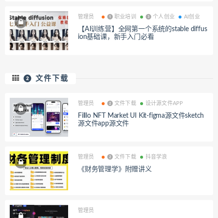
管理员
❶ 职业培训
❸ 个人创业
AI创业
【AI训练营】全网第一个系统的stable diffus
ion基础课，新手入门必看
❷ 文件下载
管理员
❷ 文件下载
设计源文件APP
Filllo NFT Market UI Kit-figma源文件sketch
源文件app源文件
管理员
❷ 文件下载
抖音学浪
《财务管理学》附赠讲义
管理员