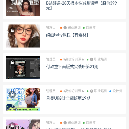
B站好课-28天根本性减脂课程【原价399
元】
管理员
❶ 职业培训
原画师
纯画baby课程【有素材】
管理员
¥高价培训课🔥
❶ 职业培训
付顽童平面版式实战班第21期
管理员
¥高价培训课🔥
❶ 职业培训
设计师
且曼UI设计全能班第19期
管理员
❶ 职业培训
原画师