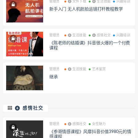
管理员
❷ 文件下载
❹ 生活技能
兴趣培训
新手入门 无人机航拍运镜打杆教程教学
管理员
❹ 生活技能
❻ 感情社交
兴趣培训
《陈老师的结婚课》抖音很火爆的一个付费
课程
管理员
❹ 生活技能
艺术鉴赏
继承
❻ 感情社交
管理员
❻ 感情社交
女性魅力
《参哥情感课程》风靡抖音价值3980元的情
感课程