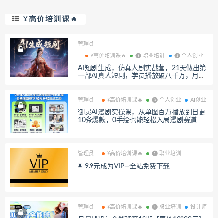
¥高价培训课🔥
管理员
¥高价培训课🔥
❶ 职业培训
❸ 个人创业
AI短剧生成，仿真人剧实战营，21天做出第
一部AI真人短剧，学员播放破八千万，月入
十万
管理员
¥高价培训课🔥
❸ 个人创业
AI创业
御灵AI漫剧实操课，从单图百万播放到日更
10条爆款，0手绘也能轻松入局漫剧赛道
管理员
¥高价培训课🔥
❶ 职业培训
9.9元成为VIP—全站免费下载
管理员
¥高价培训课🔥
❶ 职业培训
设计师