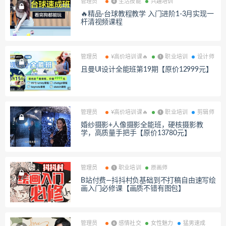
管理员
❹ 生活技能
兴趣培训
🔥精品-台球教程教学 入门进阶1-3月实现一
杆清视频课程
管理员
¥高价培训课🔥
❶ 职业培训
设计师
且曼UI设计全能班第19期【原价12999元】
管理员
¥高价培训课🔥
❶ 职业培训
剪辑师
婚纱摄影+人像摄影全能班，硬核摄影教
学，高质量手把手【原价13780元】
管理员
❶ 职业培训
原画师
B站付费—抖抖村负基础到不打稿自由速写绘
画入门必修课【画质不错有图包】
管理员
❻ 感情社交
女性魅力
猛男速成