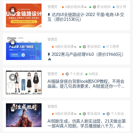
管理员
¥高价培训课🔥
❶ 职业培训
设计师
达内UI全链路设计-2022 平面·电商·UI·交
互（原价21530元）
管理员
¥高价培训课🔥
❶ 职业培训
IT工程师
2022黑马产品经理V6.0（原价19660元）
🔥
管理员
❸ 个人创业
AI创业
AI服装穿搭白背景look图SOP教程，不用会
画画，提几句具体要求，AI就能还你一个奇
迹
管理员
¥高价培训课🔥
❶ 职业培训
❸ 个人创业
AI短剧生成，仿真人剧实战营，21天做出第
一部AI真人短剧，学员播放破八千万，月入
十万