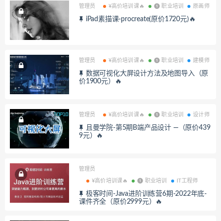
管理员
¥高价培训课🔥
❶ 职业培训
原画师
iPad素描课-procreate(原价1720元)🔥
管理员
¥高价培训课🔥
❶ 职业培训
建模师
数据可视化大屏设计方法及地图导入（原
价1900元）🔥
管理员
¥高价培训课🔥
❶ 职业培训
设计师
且曼学院-第5期B端产品设计 —（原价439
9元）🔥
管理员
¥高价培训课🔥
❶ 职业培训
IT工程师
极客时间-Java进阶训练营6期-2022年底-
课件齐全（原价2999元）🔥