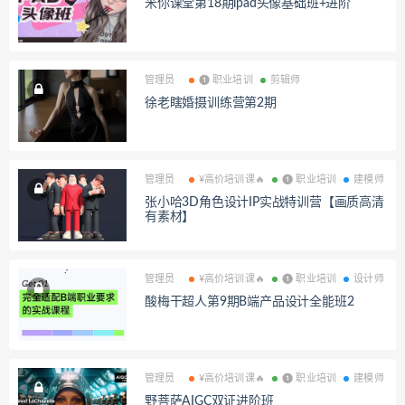
米你课堂第18期ipad头像基础班+进阶
管理员
❶ 职业培训
剪辑师
徐老瞎婚摄训练营第2期
管理员
¥高价培训课🔥
❶ 职业培训
建模师
张小哈3D角色设计IP实战特训营【画质高清
有素材】
管理员
¥高价培训课🔥
❶ 职业培训
设计师
酸梅干超人第9期B端产品设计全能班2
管理员
¥高价培训课🔥
❶ 职业培训
建模师
野菩萨AIGC双证进阶班