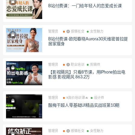
B站付费课：一门给年轻人的恋爱成长课
管理员
❻ 感情社交
女性魅力
B站付费课-欧阳春晓Aurora30天维密普拉提
居家瘦身
管理员
❶ 职业培训
剪辑师
【影视飓风】只看8节课，用iPhone拍出电
影感 影视飓风 863.2万
管理员
¥高价培训课🔥
设计师
酸梅干超人零基础UI精品实战班第10期
管理员
❻ 感情社交
女性魅力