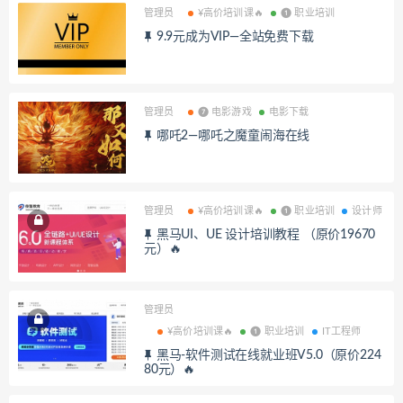
管理员
¥高价培训课🔥
❶ 职业培训
9.9元成为VIP—全站免费下载
管理员
❼ 电影游戏
电影下载
哪吒2—哪吒之魔童闹海在线
管理员
¥高价培训课🔥
❶ 职业培训
设计师
黑马UI、UE 设计培训教程 （原价19670
元）🔥
管理员
¥高价培训课🔥
❶ 职业培训
IT工程师
黑马-软件测试在线就业班V5.0（原价224
80元）🔥