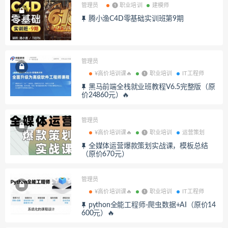
管理员
❶ 职业培训
建模师
腾小渔C4D零基础实训班第9期
管理员
¥高价培训课🔥
❶ 职业培训
IT工程师
黑马前端全栈就业班教程V6.5完整版（原
价24860元）🔥
管理员
¥高价培训课🔥
❶ 职业培训
运营策划
全媒体运营爆款策划实战课，模板总结
（原价670元）
管理员
¥高价培训课🔥
❶ 职业培训
IT工程师
python全能工程师-爬虫数据+AI（原价14
600元）🔥