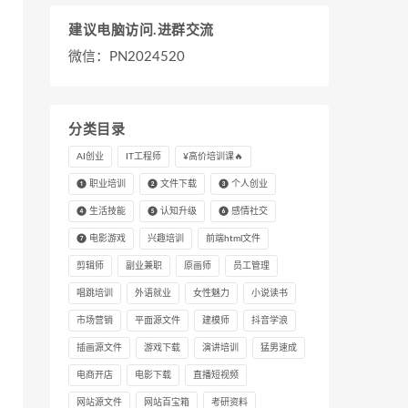
建议电脑访问.进群交流
微信：PN2024520
分类目录
AI创业
IT工程师
¥高价培训课🔥
❶ 职业培训
❷ 文件下载
❸ 个人创业
❹ 生活技能
❺ 认知升级
❻ 感情社交
❼ 电影游戏
兴趣培训
前端html文件
剪辑师
副业兼职
原画师
员工管理
唱跳培训
外语就业
女性魅力
小说读书
市场营销
平面源文件
建模师
抖音学浪
插画源文件
游戏下载
演讲培训
猛男速成
电商开店
电影下载
直播短视频
网站源文件
网站百宝箱
考研资料