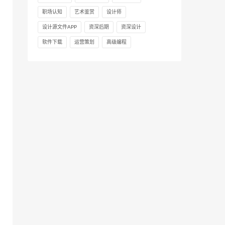
职场认知
艺术鉴赏
设计师
设计源文件APP
资深后期
资深设计
软件下载
运营策划
高级编程