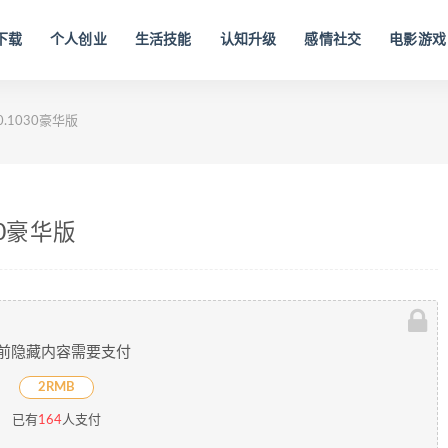
下载
个人创业
生活技能
认知升级
感情社交
电影游戏
0.1030豪华版
30豪华版
前隐藏内容需要支付
2RMB
已有
164
人支付