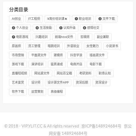
分类目录
AI创业
IT工程师
¥高价培训课🔥
❶ 职业培训
❷ 文件下载
❸ 个人创业
❹ 生活技能
❺ 认知升级
❻ 感情社交
❼ 电影游戏
兴趣培训
前端html文件
剪辑师
副业兼职
原画师
员工管理
唱跳培训
外语就业
女性魅力
小说读书
市场营销
平面源文件
建模师
抖音学浪
插画源文件
游戏下载
演讲培训
猛男速成
电商开店
电影下载
直播短视频
网站源文件
网站百宝箱
考研资料
职场认知
艺术鉴赏
设计师
设计源文件APP
资深后期
资深设计
软件下载
运营策划
高级编程
© 2018 - VIP.YLIT.CC & All rights reserved
京ICP备148924684号
京公
网安备 148924684号